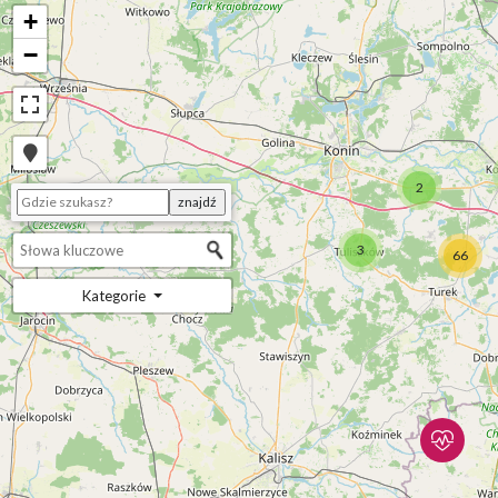
+
−
2
3
66
Kategorie