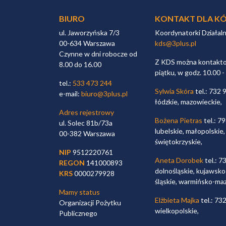
BIURO
KONTAKT DLA KÓ
ul. Jaworzyńska 7/3
Koordynatorki Działal
00-634 Warszawa
kds@3plus.pl
Czynne w dni robocze od
Z KDS można kontaktow
8.00 do 16.00
piątku, w godz. 10.00 -
tel.:
533 473 244
Sylwia Skóra
tel.: 732 
e-mail:
biuro@3plus.pl
łódzkie, mazowieckie,
Adres rejestrowy
Bożena Pietras
tel.: 7
ul. Solec 81b/73a
lubelskie, małopolskie,
00-382 Warszawa
świętokrzyskie,
NIP
9512220761
Aneta Dorobek
tel.: 7
REGON
141000893
dolnośląskie, kujawsko
KRS
0000279928
śląskie, warmińsko-ma
Mamy status
Elżbieta Majka
tel.: 73
Organizacji Pożytku
wielkopolskie,
Publicznego