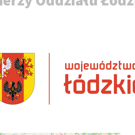
nerzy Oddziału Łódz