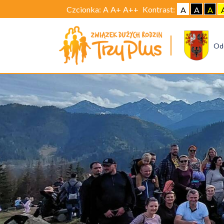
Czcionka:
A
A+
A++
Kontrast:
A
A
A
Od