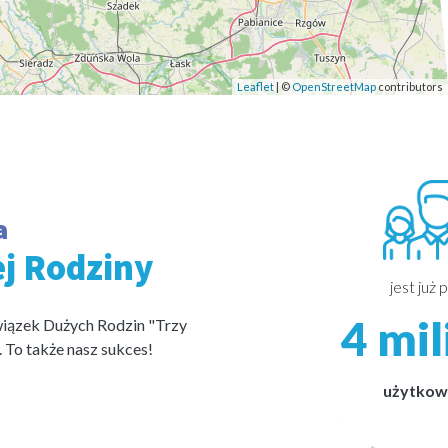
Leaflet
| ©
OpenStreetMap
contributors
a
ej Rodziny
jest już 
4 mi
wiązek Dużych Rodzin "Trzy
. To także nasz sukces!
użytkow