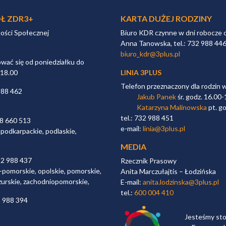
Ł ZDR3+
KARTA DUŻEJ RODZINY
ności Społecznej
Biuro KDR czynne w dni robocze 
Anna Tanowska, tel.: 732 988 44
biuro_kdr@3plus.pl
ać się od poniedziałku do
 18.00
LINIA 3PLUS
Telefon przeznaczony dla rodzin 
988 462
Jakub Panek
śr. godz. 16.00-
Katarzyna Malinowska
pt. go
tel.: 732 988 451
98 660 513
e-mail:
linia@3plus.pl
 podkarpackie, podlaskie,
MEDIA
32 988 437
Rzecznik Prasowy
-pomorskie, opolskie, pomorskie,
Anita Marczułajtis – Łodzińska
zurskie, zachodniopomorskie,
E-mail:
anita.lodzinska@3plus.pl
tel.:
600 004 410
2 988 394
Jesteśmy st