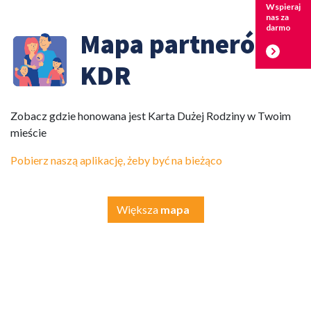
Wspieraj
nas za
darmo
Mapa partnerów
KDR
Zobacz gdzie honowana jest Karta Dużej Rodziny w Twoim
mieście
Pobierz naszą aplikację, żeby być na bieżąco
Większa
mapa